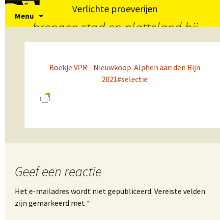
Verlichte proeverijen
Spring
Zoeke
Menu
naar
naar:
brengen stad en platteland bij
inhoud
elkaar
Boekje VPR - Nieuwkoop-Alphen aan den Rijn
2021#selectie
Geef een reactie
Het e-mailadres wordt niet gepubliceerd.
Vereiste velden
zijn gemarkeerd met
*