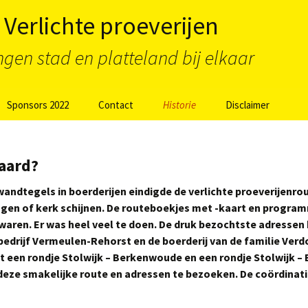
Verlichte proeverijen
gen stad en platteland bij elkaar
Sponsors 2022
Contact
Historie
Disclaimer
 De
Sponsors 2021 VPR
Terugblik Nieuwkoop en
Nieuwkoop-Alphen aan
Alpen aan den Rijn
den Rijn
aard?
Terugblik VPR
Sponsors 2019 VPR
Vijfheerenlanden
andtegels in boerderijen eindigde de verlichte proeverijenr
Vijfheerenlanden
gen of kerk schijnen. De routeboekjes met -kaart en programm
tbijt
Terugblik VPR
waren. Er was heel veel te doen. De druk bezochtste adresse
Sponsors 2018 VPR
Krimpenerwaard
Krimpenerwaard
drijf Vermeulen-Rehorst en de boerderij van de familie Verd
jden
 een rondje Stolwijk – Berkenwoude en een rondje Stolwijk – B
Terugblik Utrechtse
Sponsors 2017 VPR
Waarden
ze smakelijke route en adressen te bezoeken. De coördinatie 
deling +
Utrechtse Waarden