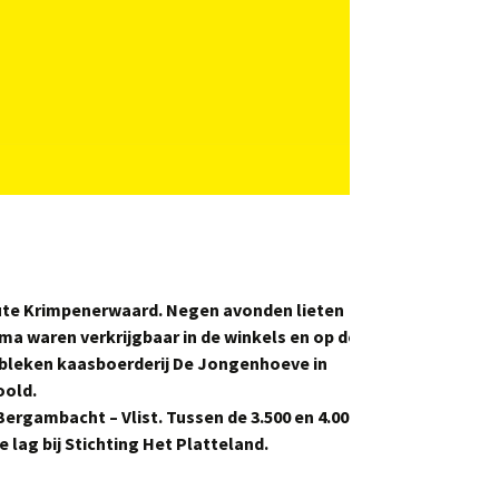
Zoeken
naar:
oute Krimpenerwaard. Negen avonden lieten
a waren verkrijgbaar in de winkels en op de
n bleken kaasboerderij De Jongenhoeve in
oold.
ergambacht – Vlist. Tussen de 3.500 en 4.000
lag bij Stichting Het Platteland.