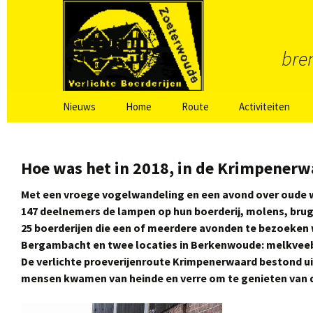
bren
Spring
Nieuws
Home
Route
Activiteiten
naar
inhoud
Laatste berichten VBR
Routeboekje
Schoolontbijt in
Zoeterwoude
Weipoort
Hoe was het in 2018, in de Krimpenerw
Routekaart
Fotowedstrijd
Zoeterwoude
Met een vroege vogelwandeling en een avond over oude w
147 deelnemers de lampen op hun boerderij, molens, brug
Burgemeesterson
25 boerderijen die een of meerdere avonden te bezoeken 
Bergambacht en twee locaties in Berkenwoude: melkveebe
Aanschuifmaalti
De verlichte proeverijenroute Krimpenerwaard bestond uit
mensen kwamen van heinde en verre om te genieten van de
Vroege vogelwan
molenbezoek