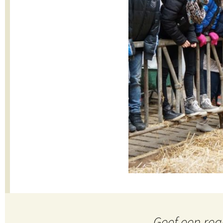
Klassenlunch
Dialoog
Geef een rea