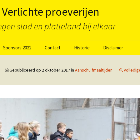
Verlichte proeverijen
gen stad en platteland bij elkaar
Sponsors 2022
Contact
Historie
Disclaimer
 De
Sponsors 2021 VPR
Terugblik Nieuwkoop en
Nieuwkoop-Alphen aan
Alpen aan den Rijn
Gepubliceerd op
2 oktober 2017
in
Aanschuifmaaltijden
Volledig
den Rijn
Terugblik VPR
Sponsors 2019 VPR
Vijfheerenlanden
Vijfheerenlanden
tbijt
Terugblik VPR
Sponsors 2018 VPR
Krimpenerwaard
Krimpenerwaard
jden
Terugblik Utrechtse
Sponsors 2017 VPR
Waarden
deling +
Utrechtse Waarden