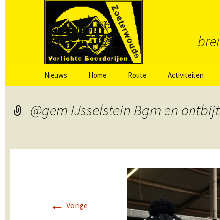
bren
Spring
Nieuws
Home
Route
Activiteiten
naar
inhoud
Laatste berichten VBR
Routeboekje
Schoolontbijt in
Zoeterwoude
Weipoort
@gem IJsselstein Bgm en ontbijt
Routekaart
Fotowedstrijd
Zoeterwoude
Burgemeesterson
Aanschuifmaalti
←
Vroege vogelwan
Vorige
molenbezoek