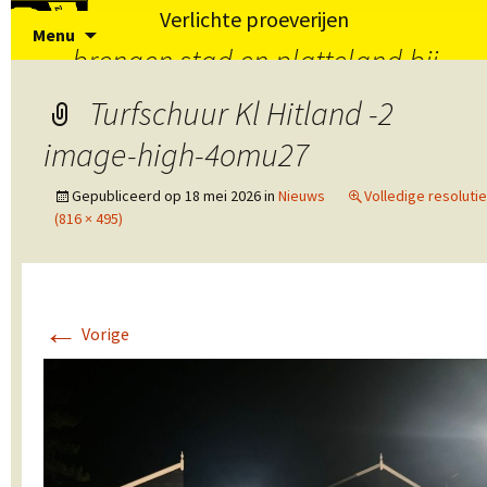
Verlichte proeverijen
Spring
Zoeke
Menu
naar
naar:
brengen stad en platteland bij
inhoud
elkaar
Turfschuur Kl Hitland -2
image-high-4omu27
Gepubliceerd op
18 mei 2026
in
Nieuws
Volledige resolutie
(816 × 495)
←
Vorige